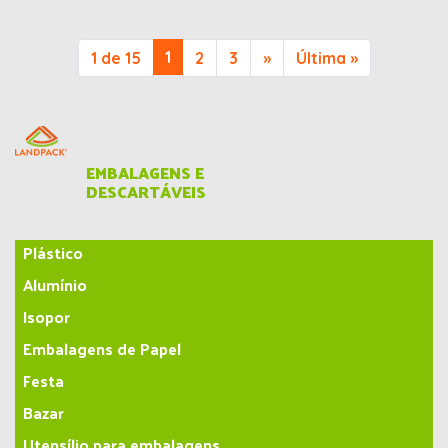
1
1 de 15
2
3
»
Última »
EMBALAGENS E
DESCARTÁVEIS
Plástico
Alumínio
Isopor
Embalagens de Papel
Festa
Bazar
Utensílio para embalagens