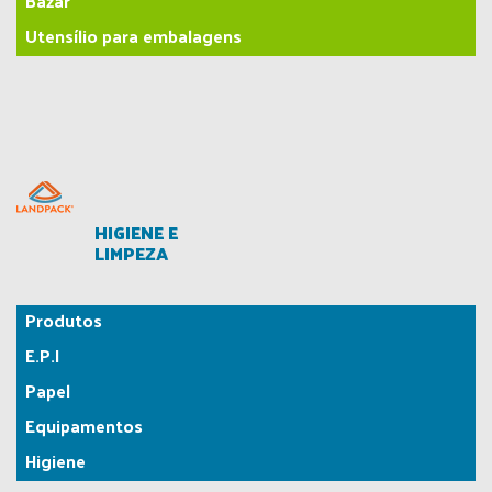
Bazar
Utensílio para embalagens
HIGIENE E
LIMPEZA
Produtos
E.P.I
Papel
Equipamentos
Higiene