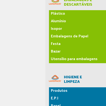
DESCARTÁVEIS
Plástico
Alumínio
Isopor
Embalagens de Papel
Festa
Bazar
Utensílio para embalagens
HIGIENE E
LIMPEZA
Produtos
E.P.I
Papel