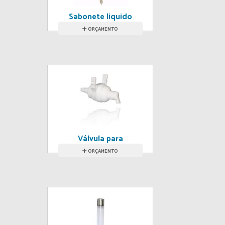
Sabonete liquido
ORÇAMENTO
Válvula para
sabonete
ORÇAMENTO