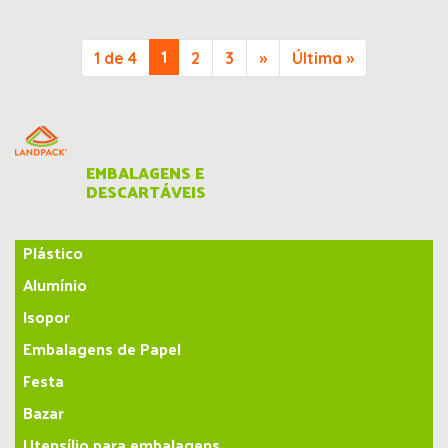
1
1 de 4
2
3
»
Última »
EMBALAGENS E
DESCARTÁVEIS
Plástico
Alumínio
Isopor
Embalagens de Papel
Festa
Bazar
Utensílio para embalagens