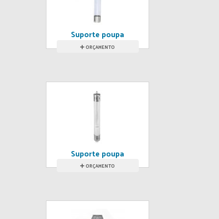
Suporte poupa
copo p/cafe
ORÇAMENTO
Suporte poupa
copo p/ água
ORÇAMENTO