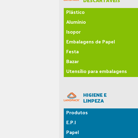
DESCARTÁVEIS
Plástico
Alumínio
Isopor
Embalagens de Papel
Festa
Bazar
Utensílio para embalagens
HIGIENE E
LIMPEZA
Produtos
E.P.I
Papel