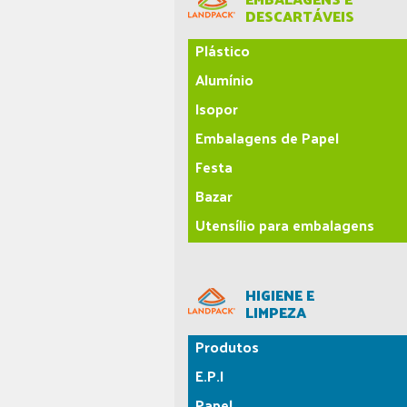
DESCARTÁVEIS
Plástico
Alumínio
Isopor
Embalagens de Papel
Festa
Bazar
Utensílio para embalagens
HIGIENE E
LIMPEZA
Produtos
E.P.I
Papel