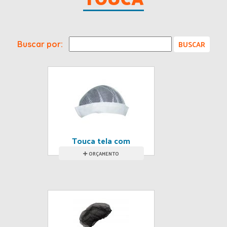
Buscar por:
Touca tela com
elástico
ORÇAMENTO