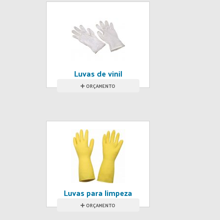
Luvas de vinil
ORÇAMENTO
Luvas para limpeza
de varias cores
ORÇAMENTO