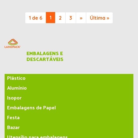
1
1 de 6
2
3
»
Última »
EMBALAGENS E
DESCARTÁVEIS
Plástico
Alumínio
Isopor
Embalagens de Papel
Festa
Bazar
Utensílio para embalagens