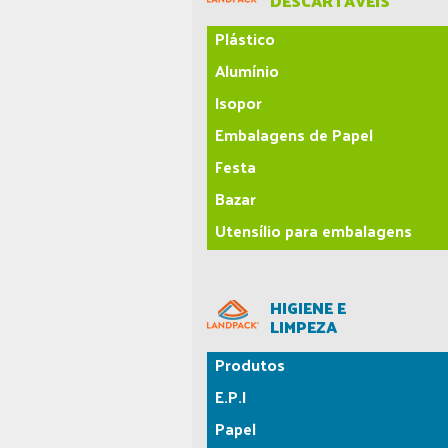
DESCARTÁVEIS
Plástico
Alumínio
Isopor
Embalagens de Papel
Festa
Bazar
Utensílio para embalagens
HIGIENE E
LIMPEZA
Produtos
E.P.I
Papel