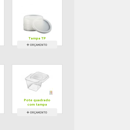
Tampa TP
ORÇAMENTO
Pote quadrado
com tampa
ORÇAMENTO