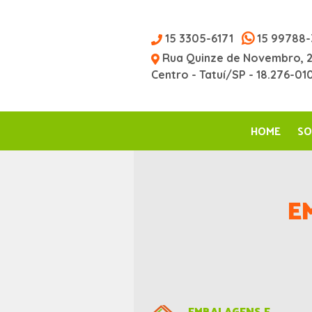
15 3305-6171
15 99788-
Rua Quinze de Novembro, 
Centro - Tatuí/SP - 18.276-01
HOME
SO
E
EMBALAGENS E