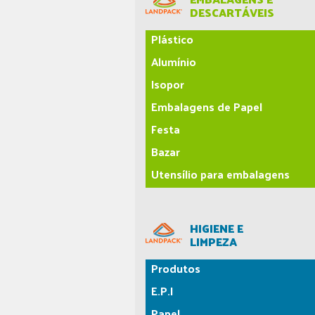
DESCARTÁVEIS
Plástico
Alumínio
Isopor
Embalagens de Papel
Festa
Bazar
Utensílio para embalagens
HIGIENE E
LIMPEZA
Produtos
E.P.I
Papel