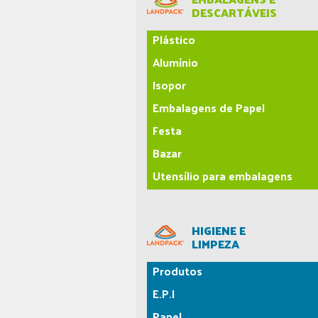
DESCARTÁVEIS
Plástico
Alumínio
Isopor
Embalagens de Papel
Festa
Bazar
Utensílio para embalagens
HIGIENE E
LIMPEZA
Produtos
E.P.I
Papel