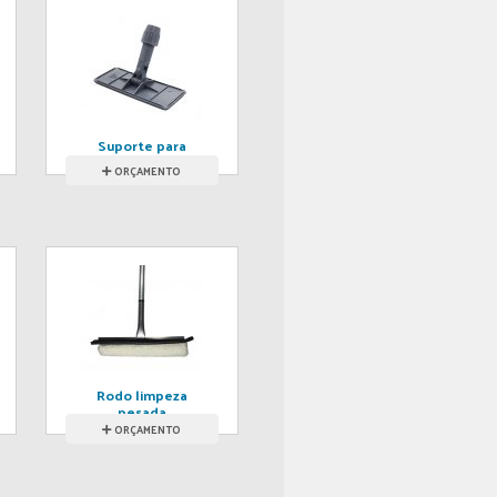
Suporte para
fibra abrasiva
ORÇAMENTO
Rodo limpeza
pesada
ORÇAMENTO