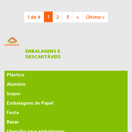
1
1 de 4
2
3
»
Última »
EMBALAGENS E
DESCARTÁVEIS
Plástico
Alumínio
Isopor
Embalagens de Papel
Festa
Bazar
Utensílio para embalagens